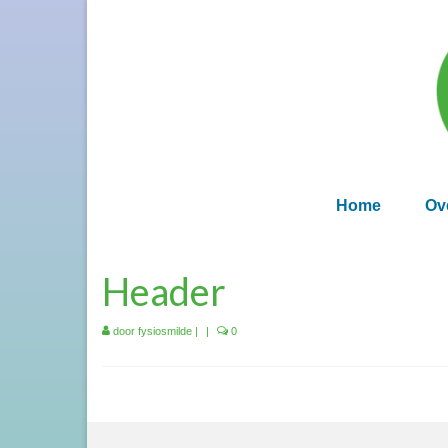
Home
Ov
Header
door
fysiosmilde
|
|
0